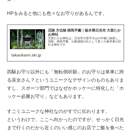
HPをみると他にも色々なお守りがあるんです。
厄除 方位除 病気平癒｜栃木県日光市 大室たか
お神社
大室たかお神社は、日光市大室字大山の中腹に鎮座し、
厄除、病気平癒、心願成就の社として多くの参拝者が訪
れる神社です
takaokami.skr.jp
四駆お守り以外にも「無転倒祈願」のお守りは単車に跨
る巫女さん？というユニークなデザインのものもありま
すし、スポーツ部門ではなぜかホッケーに特化した「ホ
ッケー必勝お守り」などもあります。
すごくユニークな神社なのがすでに伝わります。
というわけで、ここへ向かったのですが、せっかく日光
まで行くのだから近くのいい感じのお店でご飯を食べた