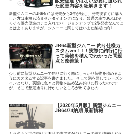
販売促進ではない必要に迫られ
た変更内容を紐解きます！
新型ジムニーのJB64/74は発売から3年が経ち、発売後すぐに購入
した方は車検も済ませたタイミングになり、普通の車であればそ
ろそろ販売促進のテコ入れでバージョンアップで2型発売なんてこ
とはよくありますが、ジムニーに関してはいまだ納期は約1...
JB64新型ジムニー 釣り仕様カ
カスタム
スタムver.1.1！実際に釣行に行
って荷物を積んでわかった問題
点と改善策！
少し前に新型ジムニーで釣りに行く際にしっかり荷物を積めるよ
うにカスタムする記事を書きました。 そして満を辞してシーズン
インとなり、実際に色々と荷物を詰め込み釣りに行ったのです
が、そこで想定通りに行かないところが出てきたの...
【2020年5月版】新型ジムニー
納期最新情報
JB64/74納期 最新情報
もう色々と世の中は大混乱の中ですがジムニーの納期情報はどう