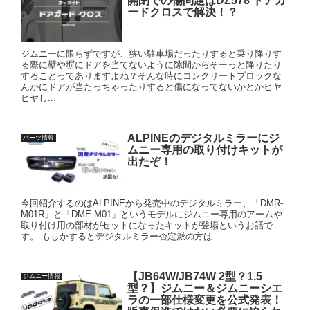
開閉での傷問題はDZ578 ドアガ
ードクロスで解決！？
ジムニーに限らずですが、狭い駐車場だったりすると乗り降りす
る際に壁や塀にドアを当てないように隙間からそーっと降りたり
することってありますよね？そんな時にコンクリートブロックな
んかにドアが当たっちゃったりすると傷になってないかとかヒヤ
ヒヤし...
ALPINEのデジタルミラーにジ
パーツ情報
ムニー専用の取り付けキットが
出たぞ！
今回紹介するのはALPINEから発売中のデジタルミラー、「DMR-
M01R」と「DME-M01」というモデルにジムニー専用のアームや
取り付け用の部材がセットになったキットが登場というお話で
す。 もしかするとデジタルミラー否定派の方は...
【JB64W/JB74W 2型？1.5
ジムニー情報
型？】ジムニー＆ジムニーシエ
ラの一部仕様変更を公式発表！