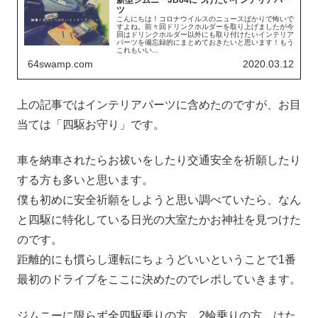
新型ジムニーJB64につけたいインテリアパー
ツ
こんにちは！コロナウイルスのニュースばかりで怖いで
すよね。前々回ドリンクホルダーを取り上げましたが今
回はドリンクホルダー以外にも取り付けたいインテリア
パーツを備忘録的にまとめておきたいと思います！もう
これもいい...
64swamp.com
2020.03.12
上の記事ではインテリアパーツに含めたのですが、お目
当ては「四駆お守り」です。
車を納車されたらお祓いをしたり交通安全を祈願したり
する方も多いと思います。
僕も初めに安全祈願をしようと思い調べていたら、なん
と四駆に特化している日光の大室たかお神社を見つけた
のです。
距離的にも慣らし運転にちょうどいいということで1番
最初のドライブをここに決めたのでレポしていきます。
ジムニーに限らず全四駆乗りの方、2輪乗りの方、はた