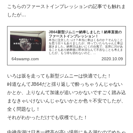
こちらのファーストインプレッションの記事でも触れま
したが…
JB64新型ジムニー納車しました！納車直後の
ファーストインプレッション！
本当に注文したっけ？本当に車はくるのか？そんなこと
を思う日々もありましたが、待っていたらちゃんと車は
届きました。納車日はあいにくの台風で、近所に川があ
ることもあり納車後に即水没なんて不吉なことも考えま
したが、もう待ち切れないのと、...
64swamp.com
2020.10.09
いろは坂を走っても新型ジムニーは快適でした！
峠道なんてJB64だと揺り返しで酔っちゃうんじゃない
かとか、上りなんて加速が追いつかないですごく踏み込
まなきゃいけないんじゃないかとか色々不安でしたが、
全く問題なし！
それがわかっただけでも収穫でした！
中禅寺湖は日本一標高が高い場所にある湖なのでめちゃ