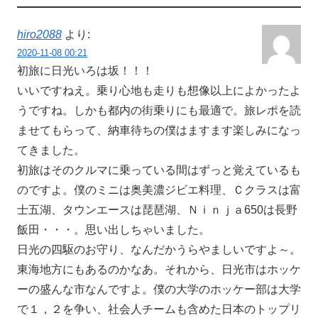
hiro2088
より:
2020-11-08 00:21
初旅に日光いろは坂！！！
いいですねえ。乗り心地も走りも想像以上によかったよ
うですね。しかも都内の街乗りにも最適で。旅レポを読
ませてもらって、納車待ちの僕はますます楽しみになっ
てきました。
初旅はそのクルマに乗っている間はずっと覚えているも
のですよ。僕のミニは奥美濃ジビエ料理、Ｃクラスは富
士五湖、タウンエースは琵琶湖、Ｎｉｎｊａ650は長野
飯田・・・。思い出しちゃいました。
日光の四駆のお守り、なんだかうらやましいですよ～。
東海地方にもあるのかなあ。それから、日光市はホッケ
ーの盛んな市なんですよ。僕の大学のホッケー部は大学
で１，２を争い、社会人チームも含めた日本のトップリ