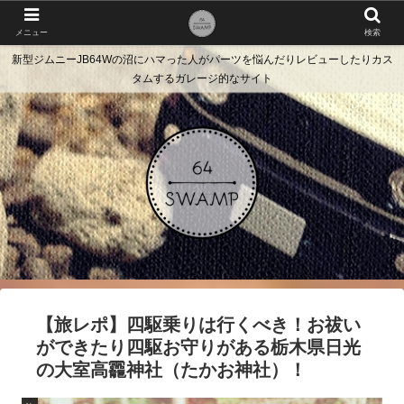
メニュー
検索
新型ジムニーJB64Wの沼にハマった人がパーツを悩んだりレビューしたりカス
タムするガレージ的なサイト
【旅レポ】四駆乗りは行くべき！お祓い
ができたり四駆お守りがある栃木県日光
の大室高龗神社（たかお神社）！