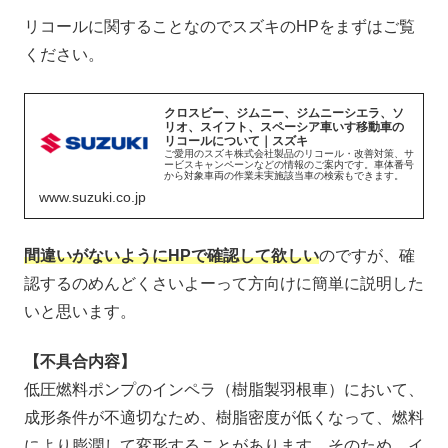
リコールに関することなのでスズキのHPをまずはご覧
ください。
クロスビー、ジムニー、ジムニーシエラ、ソ
リオ、スイフト、スペーシア車いす移動車の
リコールについて｜スズキ
ご愛用のスズキ株式会社製品のリコール・改善対策、サ
ービスキャンペーンなどの情報のご案内です。車体番号
から対象車両の作業未実施該当車の検索もできます。
www.suzuki.co.jp
間違いがないようにHPで確認して欲しい
のですが、確
認するのめんどくさいよーって方向けに簡単に説明した
いと思います。
【不具合内容】
低圧燃料ポンプのインペラ（樹脂製羽根車）において、
成形条件が不適切なため、樹脂密度が低くなって、燃料
により膨潤して変形することがあります。そのため、イ