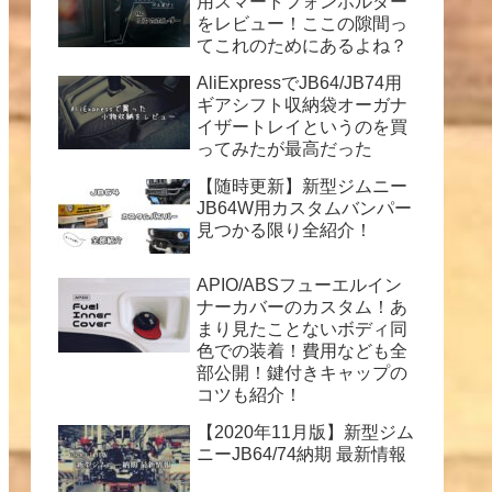
用スマートフォンホルダー
をレビュー！ここの隙間っ
てこれのためにあるよね？
AliExpressでJB64/JB74用
ギアシフト収納袋オーガナ
イザートレイというのを買
ってみたが最高だった
【随時更新】新型ジムニー
JB64W用カスタムバンパー
見つかる限り全紹介！
APIO/ABSフューエルイン
ナーカバーのカスタム！あ
まり見たことないボディ同
色での装着！費用なども全
部公開！鍵付きキャップの
コツも紹介！
【2020年11月版】新型ジム
ニーJB64/74納期 最新情報