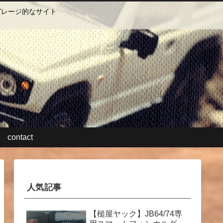
ガレージ的なサイト
contact
人気記事
【槌屋ヤック】JB64/74専